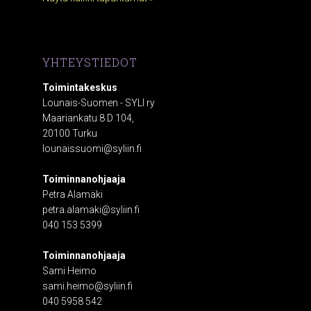
YHTEYSTIEDOT
Toimintakeskus
Lounais-Suomen - SYLI ry
Maariankatu 8 D 104,
20100 Turku
lounaissuomi@syliin.fi
Toiminnanohjaaja
Petra Alamäki
petra.alamaki@syliin.fi
040 153 5399
Toiminnanohjaaja
Sami Heimo
sami.heimo@syliin.fi
040 5958 542