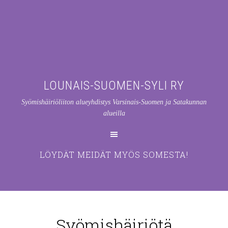
LOUNAIS-SUOMEN-SYLI RY
Syömishäiriöliiton alueyhdistys Varsinais-Suomen ja Satakunnan
alueilla
LÖYDÄT MEIDÄT MYÖS SOMESTA!
Syömishäiriötä