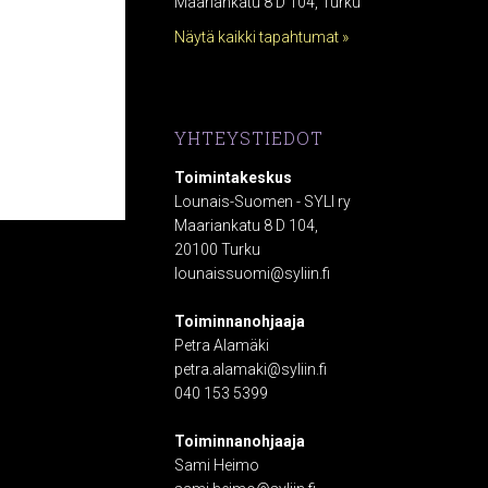
Maariankatu 8 D 104, Turku
Näytä kaikki tapahtumat »
YHTEYSTIEDOT
Toimintakeskus
Lounais-Suomen - SYLI ry
Maariankatu 8 D 104,
20100 Turku
lounaissuomi@syliin.fi
Toiminnanohjaaja
Petra Alamäki
petra.alamaki@syliin.fi
040 153 5399
Toiminnanohjaaja
Sami Heimo