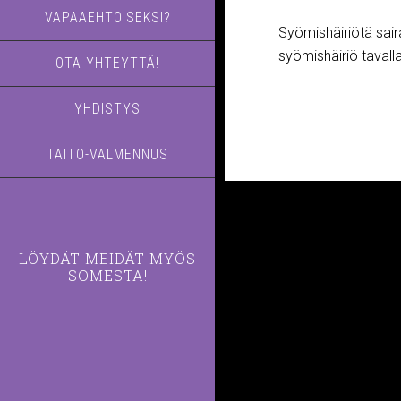
VAPAAEHTOISEKSI?
Syömishäiriötä saira
syömishäiriö tavalla
OTA YHTEYTTÄ!
YHDISTYS
TAITO-VALMENNUS
LÖYDÄT MEIDÄT MYÖS
SOMESTA!