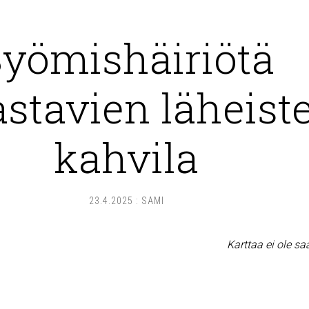
yömishäiriötä
astavien läheist
kahvila
23.4.2025
:
SAMI
Karttaa ei ole sa