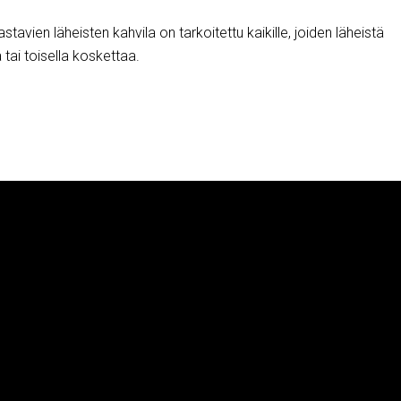
stavien läheisten kahvila on tarkoitettu kaikille, joiden läheistä
 tai toisella koskettaa.