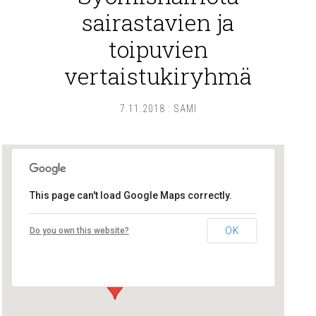
sairastavien ja
toipuvien
vertaistukiryhmä
7.11.2018
:
SAMI
This page can't load Google Maps correctly.
Lounais-Suomen – SYLI ry
OK
Do you own this website?
Maariankatu 8 D 104 - Turku
Tapahtumat