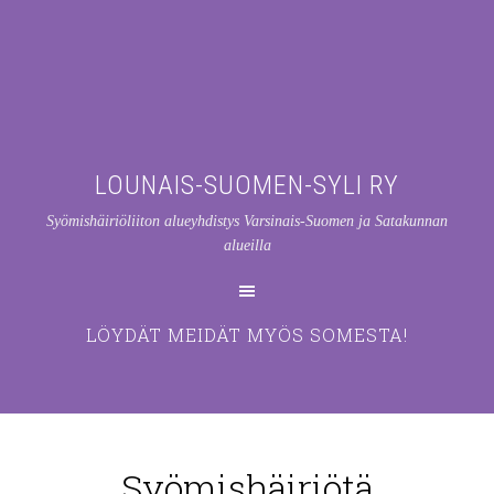
LOUNAIS-SUOMEN-SYLI RY
Syömishäiriöliiton alueyhdistys Varsinais-Suomen ja Satakunnan
alueilla
LÖYDÄT MEIDÄT MYÖS SOMESTA!
Syömishäiriötä