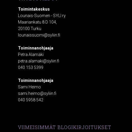
Toimintakeskus
Lounais-Suomen - SYLI ry
Maariankatu 8 D 104,
20100 Turku
lounaissuomi@syliin.fi
Toiminnanohjaaja
Petra Alamäki
petra.alamaki@syliin.fi
040 153 5399
Toiminnanohjaaja
Sami Heimo
sami.heimo@syliin.fi
040 5958 542
VIIMEISIMMÄT BLOGIKIRJOITUKSET