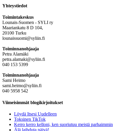
Yhteystiedot
Toimintakeskus
Lounais-Suomen - SYLI ry
Maariankatu 8 D 104,
20100 Turku
lounaissuomi@syliin.fi
Toiminnanohjaaja
Petra Alamäki
petra.alamaki@syliin.fi
040 153 5399
Toiminnanohjaaja
Sami Heimo
sami.heimo@syliin.fi
040 5958 542
Viimeisimmät blogikirjoitukset
Löydä Itsesi Uudelleen
Toksinen TikTok
Kerro kerro kelloni, ken suoriutuu meistä parhaimmin
Älä laihduta päivä!