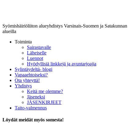
Lounais-Suomen-SYLI ry
Syömishäiriöliiton alueyhdistys Varsinais-Suomen ja Satakunnan
alueilla
Toiminta
Sairastavalle
Läheiselle
Luennot
Hyödyllisiä linkkejä ja avuntarjoajia
Sylintäydeltä- blogi
Vapaaehtoiseksi?
Ota yhteyttä!
Yhdistys
Keitä me olemme?
Jäseneksi
JÄSENKIRJEET
Taito-valmennus
Löydät meidät myös somesta!