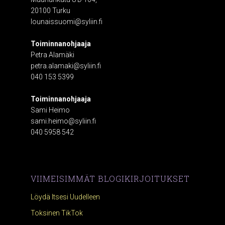
20100 Turku
lounaissuomi@syliin.fi
Toiminnanohjaaja
Petra Alamäki
petra.alamaki@syliin.fi
040 153 5399
Toiminnanohjaaja
Sami Heimo
sami.heimo@syliin.fi
040 5958 542
VIIMEISIMMÄT BLOGIKIRJOITUKSET
Löydä Itsesi Uudelleen
Toksinen TikTok