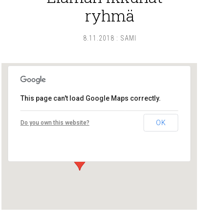
ryhmä
8.11.2018
:
SAMI
This page can't load Google Maps correctly.
Lounais-Suomen – SYLI ry
OK
Do you own this website?
Maariankatu 8 D 104 - Turku
Tapahtumat