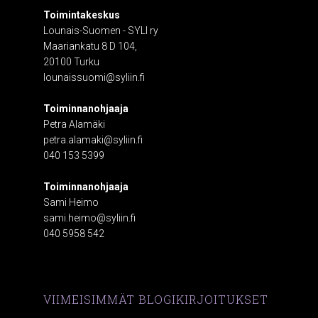
Toimintakeskus
Lounais-Suomen - SYLI ry
Maariankatu 8 D 104,
20100 Turku
lounaissuomi@syliin.fi
Toiminnanohjaaja
Petra Alamäki
petra.alamaki@syliin.fi
040 153 5399
Toiminnanohjaaja
Sami Heimo
sami.heimo@syliin.fi
040 5958 542
VIIMEISIMMÄT BLOGIKIRJOITUKSET