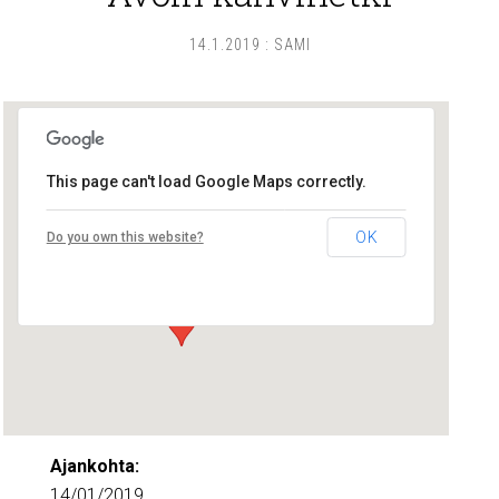
14.1.2019
:
SAMI
This page can't load Google Maps correctly.
Lounais-Suomen – SYLI ry
OK
Do you own this website?
Maariankatu 8 D 104 - Turku
Tapahtumat
Ajankohta:
14/01/2019