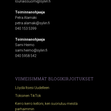
lounaissuomi@syliin.fi
Toiminnanohjaaja
Petra Alamäki
petra.alamaki@syliin.fi
040 153 5399
Toiminnanohjaaja
Sami Heimo
sami.heimo@syliin.fi
040 5958 542
VIIMEISIMMÄT BLOGIKIRJOITUKSET
Löydä Itsesi Uudelleen
Toksinen TikTok
Kerro kerro kelloni, ken suoriutuu meistä
parhaimmin