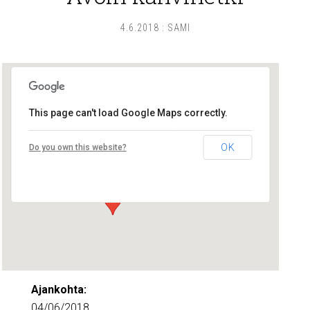
4.6.2018
:
SAMI
This page can't load Google Maps correctly.
Lounais-Suomen – SYLI ry
OK
Do you own this website?
Maariankatu 8 D 104 - Turku
Tapahtumat
Ajankohta:
04/06/2018