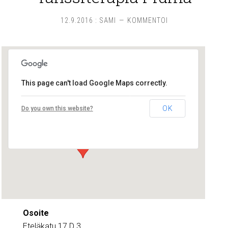
12.9.2016
:
SAMI
KOMMENTOI
This page can't load Google Maps correctly.
Tanssiterapia Piuma
OK
Do you own this website?
Eteläkatu 17 D 3 - Pori
Tapahtumat
Osoite
Eteläkatu 17 D 3