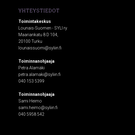
YHTEYSTIEDOT
Toimintakeskus
Lounais-Suomen - SYLI ry
Maariankatu 8 D 104,
20100 Turku
lounaissuomi@syliin.fi
Toiminnanohjaaja
Petra Alamäki
petra.alamaki@syliin.fi
040 153 5399
Toiminnanohjaaja
Sami Heimo
sami.heimo@syliin.fi
040 5958 542