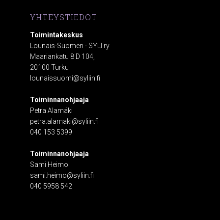
YHTEYSTIEDOT
Toimintakeskus
Lounais-Suomen - SYLI ry
Maariankatu 8 D 104,
20100 Turku
lounaissuomi@syliin.fi
Toiminnanohjaaja
Petra Alamäki
petra.alamaki@syliin.fi
040 153 5399
Toiminnanohjaaja
Sami Heimo
sami.heimo@syliin.fi
040 5958 542