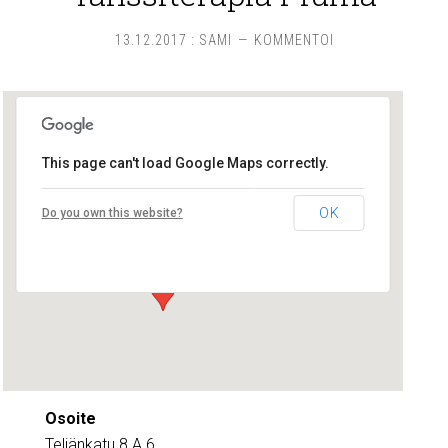
13.12.2017
:
SAMI
KOMMENTOI
This page can't load Google Maps correctly.
Tanssiterapia Piuma
OK
Do you own this website?
Teljänkatu 8 A 6 - Pori
Tapahtumat
Osoite
Teljänkatu 8 A 6