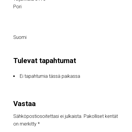
Pori
Suomi
Tulevat tapahtumat
Ei tapahtumia tässä paikassa
Vastaa
Sähköpostiosoitettasi ei julkaista.
Pakolliset kentät
on merkitty
*