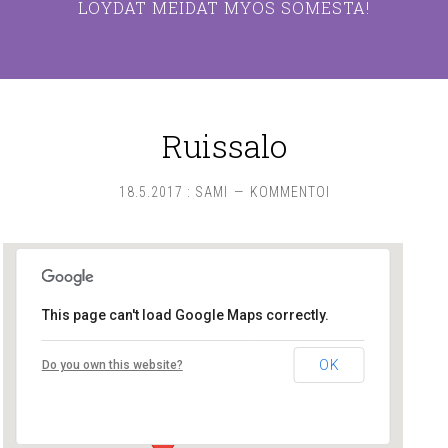
LÖYDÄT MEIDÄT MYÖS SOMESTA!
Ruissalo
18.5.2017
:
SAMI
KOMMENTOI
This page can't load Google Maps correctly.
Ruissalo
OK
Do you own this website?
Saaronniemi - Turku
Tapahtumat