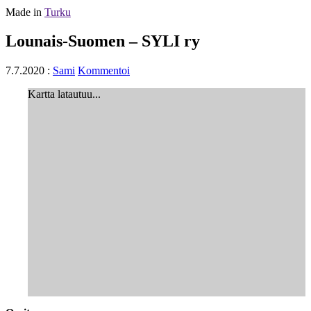
Made in
Turku
Lounais-Suomen – SYLI ry
7.7.2020
:
Sami
Kommentoi
Kartta latautuu...