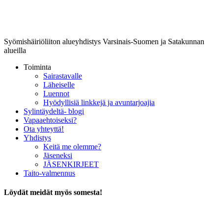
Lounais-Suomen-SYLI ry
Syömishäiriöliiton alueyhdistys Varsinais-Suomen ja Satakunnan
alueilla
Toiminta
Sairastavalle
Läheiselle
Luennot
Hyödyllisiä linkkejä ja avuntarjoajia
Sylintäydeltä- blogi
Vapaaehtoiseksi?
Ota yhteyttä!
Yhdistys
Keitä me olemme?
Jäseneksi
JÄSENKIRJEET
Taito-valmennus
Löydät meidät myös somesta!