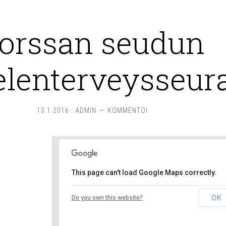
orssan seudun
lenterveysseur
13.1.2016
:
ADMIN
KOMMENTOI
This page can't load Google Maps correctly.
Forssan seudun mielenterveysseura
OK
Do you own this website?
Rautatienkatu 12 - Forssa
Tapahtumat