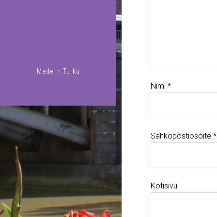
Made in
Turku
Nimi
*
Sähköpostiosoite
*
Kotisivu