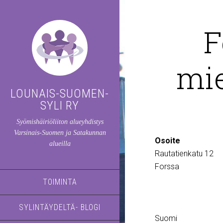
F
mie
LOUNAIS-SUOMEN-
SYLI RY
Syömishäiriöliiton alueyhdistys
Varsinais-Suomen ja Satakunnan
Osoite
alueilla
Rautatienkatu 12
Forssa
TOIMINTA
SYLINTÄYDELTÄ- BLOGI
Suomi