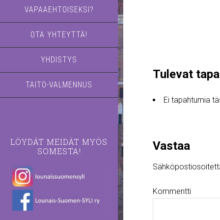
VAPAAEHTOISEKSI?
OTA YHTEYTTÄ!
YHDISTYS
Tulevat tap
TAITO-VALMENNUS
Ei tapahtumia t
LÖYDÄT MEIDÄT MYÖS
Vastaa
SOMESTA!
Sähköpostiosoitettas
Kommentti