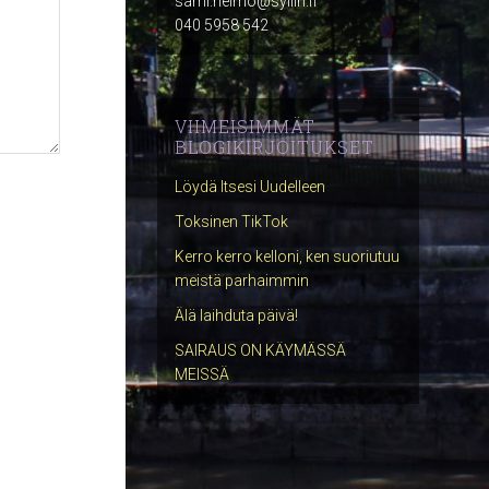
sami.heimo@syliin.fi
040 5958 542
VIIMEISIMMÄT
BLOGIKIRJOITUKSET
Löydä Itsesi Uudelleen
Toksinen TikTok
Kerro kerro kelloni, ken suoriutuu
meistä parhaimmin
Älä laihduta päivä!
SAIRAUS ON KÄYMÄSSÄ
MEISSÄ