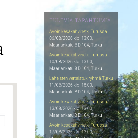
TULEVIA TAPAHTUMIA
Avoin kesäkahvihetki Turussa
a
06/08/2026 klo. 13:00,
Maariankatu 8 D 104, Turku
Avoin kesäkahvihetki Turussa
10/08/2026 klo. 13:00,
Maariankatu 8 D 104, Turku
Läheisten vertaistukiryhmä Turku
11/08/2026 klo. 18:00,
Maariankatu 8 D 104, Turku
Avoin kesäkahvihetki Turussa
13/08/2026 klo. 13:00,
Maariankatu 8 D 104, Turku
Avoin kesäkahvihetki Turussa
17/08/2026 klo. 13:00,