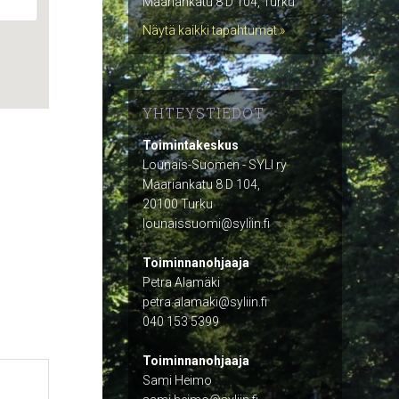
Maariankatu 8 D 104, Turku
Näytä kaikki tapahtumat »
YHTEYSTIEDOT
Toimintakeskus
Lounais-Suomen - SYLI ry
Maariankatu 8 D 104,
20100 Turku
lounaissuomi@syliin.fi
Toiminnanohjaaja
Petra Alamäki
petra.alamaki@syliin.fi
040 153 5399
Toiminnanohjaaja
Sami Heimo