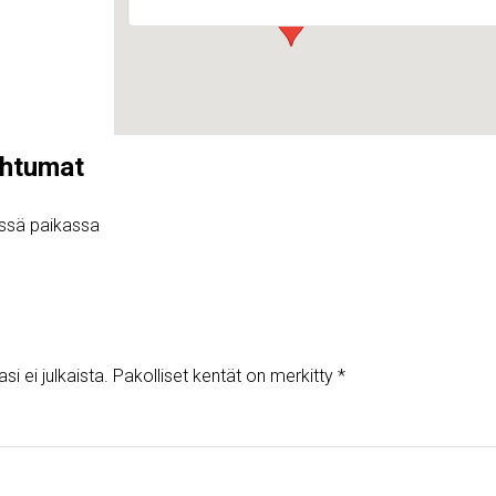
ahtumat
ässä paikassa
i ei julkaista.
Pakolliset kentät on merkitty
*