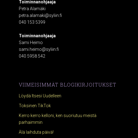
Toiminnanohjaaja
Petra Alamäki
petra.alamaki@syliin.fi
040 153 5399
Toiminnanohjaaja
Sami Heimo
sami.heimo@syliin.fi
040 5958 542
VIIMEISIMMÄT BLOGIKIRJOITUKSET
Löydä Itsesi Uudelleen
Toksinen TikTok
Kerro kerro kelloni, ken suoriutuu meistä
parhaimmin
Älä laihduta päivä!