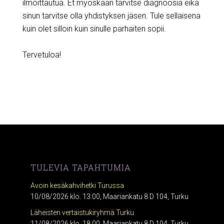
ilmoittautua. Et myöskään tarvitse diagnoosia eikä
sinun tarvitse olla yhdistyksen jäsen. Tule sellaisena
kuin olet silloin kuin sinulle parhaiten sopii.
Tervetuloa!
TULEVIA TAPAHTUMIA
Avoin kesäkahvihetki Turussa
10/08/2026 klo. 13:00, Maariankatu 8 D 104, Turku
Läheisten vertaistukiryhmä Turku
11/08/2026 klo. 18:00, Maariankatu 8 D 104, Turku