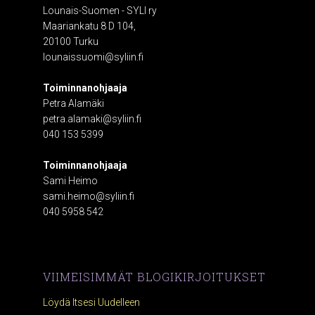
Lounais-Suomen - SYLI ry
Maariankatu 8 D 104,
20100 Turku
lounaissuomi@syliin.fi
Toiminnanohjaaja
Petra Alamäki
petra.alamaki@syliin.fi
040 153 5399
Toiminnanohjaaja
Sami Heimo
sami.heimo@syliin.fi
040 5958 542
VIIMEISIMMÄT BLOGIKIRJOITUKSET
Löydä Itsesi Uudelleen