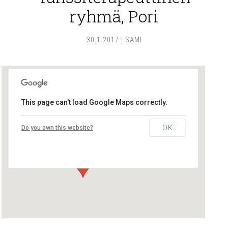
ryhmä, Pori
30.1.2017
:
SAMI
This page can't load Google Maps correctly.
Tanssiterapia Piuma
OK
Do you own this website?
Eteläkatu 17 D 3 - Pori
Tapahtumat