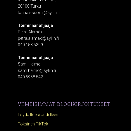
20100 Turku
lounaissuomi@syliin.fi
Toiminnanohjaaja
Petra Alamäki
petra.alamaki@syliin.fi
040 153 5399
Toiminnanohjaaja
Sami Heimo
sami.heimo@syliin.fi
040 5958 542
VIIMEISIMMÄT BLOGIKIRJOITUKSET
Löydä Itsesi Uudelleen
Toksinen TikTok