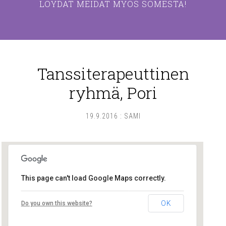
LÖYDÄT MEIDÄT MYÖS SOMESTA!
Tanssiterapeuttinen
ryhmä, Pori
19.9.2016
:
SAMI
This page can't load Google Maps correctly.
Tanssiterapia Piuma
OK
Do you own this website?
Eteläkatu 17 D 3 - Pori
Tapahtumat