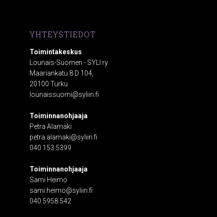
YHTEYSTIEDOT
Toimintakeskus
Lounais-Suomen - SYLI ry
Maariankatu 8 D 104,
20100 Turku
lounaissuomi@syliin.fi
Toiminnanohjaaja
Petra Alamäki
petra.alamaki@syliin.fi
040 153 5399
Toiminnanohjaaja
Sami Heimo
sami.heimo@syliin.fi
040 5958 542