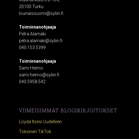
20100 Turku
lounaissuomi@syliin.fi
Toiminnanohjaaja
Petra Alamäki
petra.alamaki@syliin.fi
040 153 5399
Toiminnanohjaaja
Sami Heimo
sami.heimo@syliin.fi
040 5958 542
VIIMEISIMMÄT BLOGIKIRJOITUKSET
Löydä Itsesi Uudelleen
Toksinen TikTok