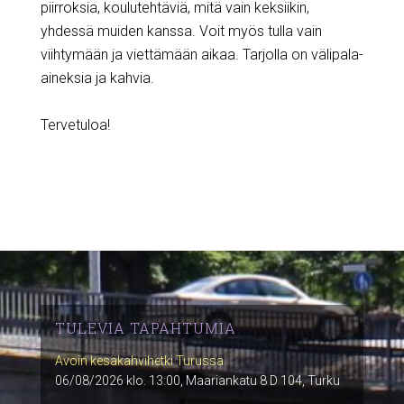
piirroksia, koulutehtäviä, mitä vain keksiikin,
yhdessä muiden kanssa. Voit myös tulla vain
viihtymään ja viettämään aikaa. Tarjolla on välipala-
aineksia ja kahvia.
Tervetuloa!
TULEVIA TAPAHTUMIA
Avoin kesäkahvihetki Turussa
06/08/2026 klo. 13:00, Maariankatu 8 D 104, Turku