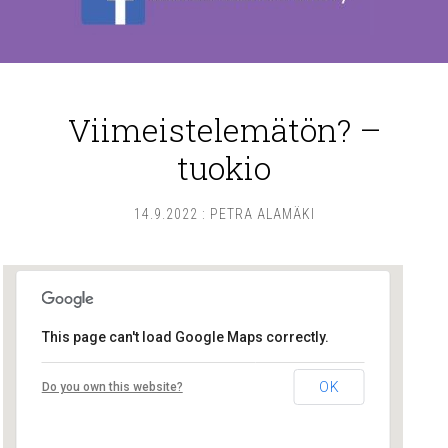
Viimeistelemätön? –
tuokio
14.9.2022
:
PETRA ALAMÄKI
This page can't load Google Maps correctly.
Lounais-Suomen – SYLI ry
OK
Do you own this website?
Maariankatu 8 D 104 - Turku
Tapahtumat