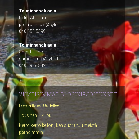
Toiminnanohjaaja
Petra Alamäki
petra.alamaki@syliin.fi
040 153 5399
Toiminnanohjaaja
Sami Heimo
sami.heimo@syliin.fi
040 5958 542
VIIMEISIMMÄT BLOGIKIRJOITUKSET
Löydä Itsesi Uudelleen
Toksinen TikTok
Kerro kerro kelloni, ken suoriutuu meistä
parhaimmin