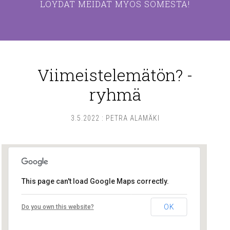
LÖYDÄT MEIDÄT MYÖS SOMESTA!
Viimeistelemätön? -
ryhmä
3.5.2022
:
PETRA ALAMÄKI
This page can't load Google Maps correctly.
Lounais-Suomen – SYLI ry
OK
Do you own this website?
Maariankatu 8 D 104 - Turku
Tapahtumat