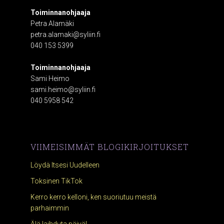
Toiminnanohjaaja
Petra Alamäki
petra.alamaki@syliin.fi
040 153 5399
Toiminnanohjaaja
Sami Heimo
sami.heimo@syliin.fi
040 5958 542
VIIMEISIMMÄT BLOGIKIRJOITUKSET
Löydä Itsesi Uudelleen
Toksinen TikTok
Kerro kerro kelloni, ken suoriutuu meistä
parhaimmin