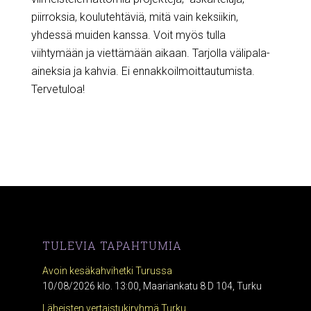
piirroksia, koulutehtäviä, mitä vain keksiikin,
yhdessä muiden kanssa. Voit myös tulla
viihtymään ja viettämään aikaan. Tarjolla välipala-
aineksia ja kahvia. Ei ennakkoilmoittautumista.
Tervetuloa!
TULEVIA TAPAHTUMIA
Avoin kesäkahvihetki Turussa
10/08/2026 klo. 13:00, Maariankatu 8 D 104, Turku
Läheisten vertaistukiryhmä Turku