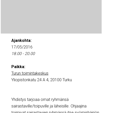
Ajankohta:
17/05/2016
18.00 - 20.00
Paikka:
Turun toimintakeskus
Yliopistonkatu 24 A 4, 20100 Turku
Yhdistys tarjoaa omat ryhmänsä
sairastaville/toipuville ja läheisille. Ohjaajina
toimivat sairastavien ryhmässä itse syömishäiriön