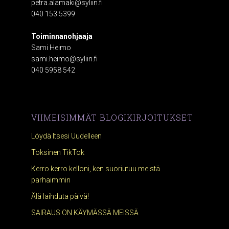
petra.alamaki@syliin.fi
040 153 5399
Toiminnanohjaaja
Sami Heimo
sami.heimo@syliin.fi
040 5958 542
VIIMEISIMMÄT BLOGIKIRJOITUKSET
Löydä Itsesi Uudelleen
Toksinen TikTok
Kerro kerro kelloni, ken suoriutuu meistä
parhaimmin
Älä laihduta päivä!
SAIRAUS ON KÄYMÄSSÄ MEISSÄ