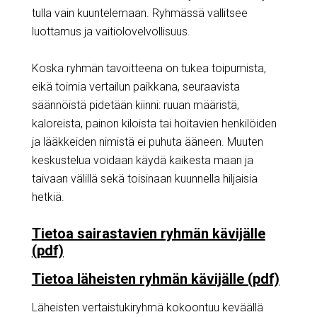
tulla vain kuuntelemaan. Ryhmässä vallitsee
luottamus ja vaitiolovelvollisuus.
Koska ryhmän tavoitteena on tukea toipumista,
eikä toimia vertailun paikkana, seuraavista
säännöistä pidetään kiinni: ruuan määristä,
kaloreista, painon kiloista tai hoitavien henkilöiden
ja lääkkeiden nimistä ei puhuta ääneen. Muuten
keskustelua voidaan käydä kaikesta maan ja
taivaan välillä sekä toisinaan kuunnella hiljaisia
hetkiä.
Tietoa sairastavien ryhmän kävijälle
(pdf)
Tietoa läheisten ryhmän kävijälle (pdf)
Läheisten vertaistukiryhmä kokoontuu keväällä