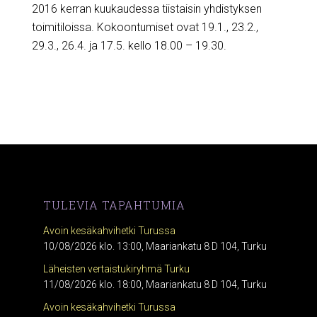
2016 kerran kuukaudessa tiistaisin yhdistyksen
toimitiloissa. Kokoontumiset ovat 19.1., 23.2.,
29.3., 26.4. ja 17.5. kello 18.00 – 19.30.
TULEVIA TAPAHTUMIA
Avoin kesäkahvihetki Turussa
10/08/2026 klo. 13:00, Maariankatu 8 D 104, Turku
Läheisten vertaistukiryhmä Turku
11/08/2026 klo. 18:00, Maariankatu 8 D 104, Turku
Avoin kesäkahvihetki Turussa