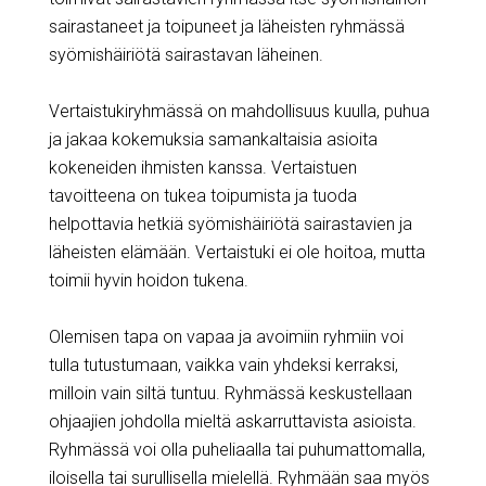
sairastaneet ja toipuneet ja läheisten ryhmässä
syömishäiriötä sairastavan läheinen.
Vertaistukiryhmässä on mahdollisuus kuulla, puhua
ja jakaa kokemuksia samankaltaisia asioita
kokeneiden ihmisten kanssa. Vertaistuen
tavoitteena on tukea toipumista ja tuoda
helpottavia hetkiä syömishäiriötä sairastavien ja
läheisten elämään. Vertaistuki ei ole hoitoa, mutta
toimii hyvin hoidon tukena.
Olemisen tapa on vapaa ja avoimiin ryhmiin voi
tulla tutustumaan, vaikka vain yhdeksi kerraksi,
milloin vain siltä tuntuu. Ryhmässä keskustellaan
ohjaajien johdolla mieltä askarruttavista asioista.
Ryhmässä voi olla puheliaalla tai puhumattomalla,
iloisella tai surullisella mielellä. Ryhmään saa myös