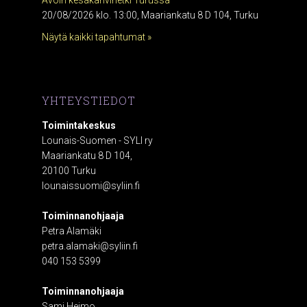
Avoin kesäkahvihetki Turussa
20/08/2026 klo. 13:00, Maariankatu 8 D 104, Turku
Näytä kaikki tapahtumat »
YHTEYSTIEDOT
Toimintakeskus
Lounais-Suomen - SYLI ry
Maariankatu 8 D 104,
20100 Turku
lounaissuomi@syliin.fi
Toiminnanohjaaja
Petra Alamäki
petra.alamaki@syliin.fi
040 153 5399
Toiminnanohjaaja
Sami Heimo