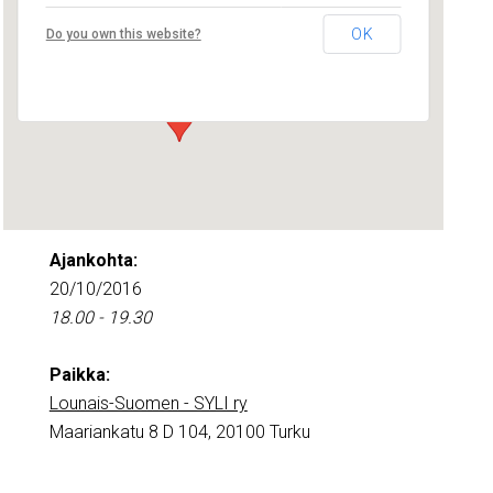
Lounais-Suomen – SYLI ry
OK
Do you own this website?
Maariankatu 8 D 104 - Turku
Tapahtumat
Ajankohta:
20/10/2016
18.00 - 19.30
Paikka:
Lounais-Suomen - SYLI ry
Maariankatu 8 D 104, 20100 Turku