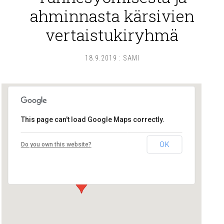
ahminnasta kärsivien
vertaistukiryhmä
18.9.2019
:
SAMI
This page can't load Google Maps correctly.
Lounais-Suomen – SYLI ry
OK
Do you own this website?
Maariankatu 8 D 104 - Turku
Tapahtumat