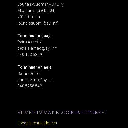
Lounais-Suomen - SYLI ry
Maariankatu 8 D 104,
20100 Turku
lounaissuomi@syliin.fi
Toiminnanohjaaja
Petra Alamäki
petra.alamaki@syliin.fi
040 153 5399
Toiminnanohjaaja
Sami Heimo
sami.heimo@syliin.fi
040 5958 542
VIIMEISIMMÄT BLOGIKIRJOITUKSET
Löydä Itsesi Uudelleen