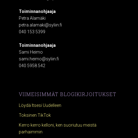
Toiminnanohjaaja
Petra Alamäki
petra.alamaki@syliin.fi
040 153 5399
Toiminnanohjaaja
Sami Heimo
sami.heimo@syliin.fi
040 5958 542
VIIMEISIMMÄT BLOGIKIRJOITUKSET
Löydä Itsesi Uudelleen
Toksinen TikTok
Kerro kerro kelloni, ken suoriutuu meistä
parhaimmin