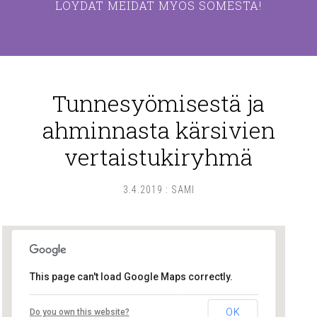
LÖYDÄT MEIDÄT MYÖS SOMESTA!
Tunnesyömisestä ja
ahminnasta kärsivien
vertaistukiryhmä
3.4.2019
:
SAMI
This page can't load Google Maps correctly.
Lounais-Suomen – SYLI ry
OK
Do you own this website?