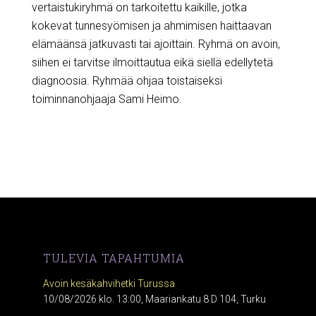
vertaistukiryhmä on tarkoitettu kaikille, jotka
kokevat tunnesyömisen ja ahmimisen haittaavan
elämäänsä jatkuvasti tai ajoittain. Ryhmä on avoin,
siihen ei tarvitse ilmoittautua eikä siellä edellytetä
diagnoosia. Ryhmää ohjaa toistaiseksi
toiminnanohjaaja Sami Heimo.
TULEVIA TAPAHTUMIA
Avoin kesäkahvihetki Turussa
10/08/2026 klo. 13:00, Maariankatu 8 D 104, Turku