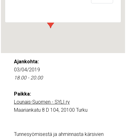
Maariankatu 8 D 104 - Turku
Tapahtumat
Ajankohta:
03/04/2019
18.00 - 20.00
Paikka:
Lounais-Suomen - SYLI ry
Maariankatu 8 D 104, 20100 Turku
Tunnesyömisestä ja ahminnasta kärsivien