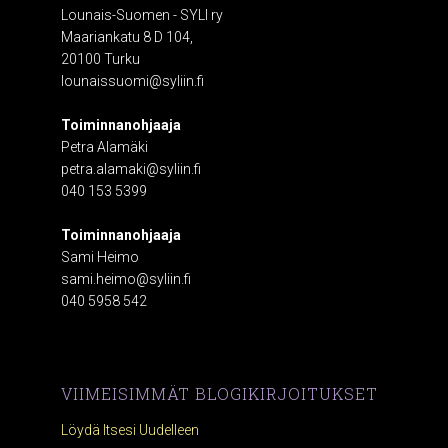
Lounais-Suomen - SYLI ry
Maariankatu 8 D 104,
20100 Turku
lounaissuomi@syliin.fi
Toiminnanohjaaja
Petra Alamäki
petra.alamaki@syliin.fi
040 153 5399
Toiminnanohjaaja
Sami Heimo
sami.heimo@syliin.fi
040 5958 542
VIIMEISIMMÄT BLOGIKIRJOITUKSET
Löydä Itsesi Uudelleen