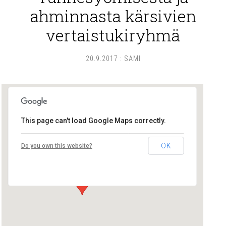
ahminnasta kärsivien
vertaistukiryhmä
20.9.2017
:
SAMI
This page can't load Google Maps correctly.
Lounais-Suomen – SYLI ry
OK
Do you own this website?
Maariankatu 8 D 104 - Turku
Tapahtumat