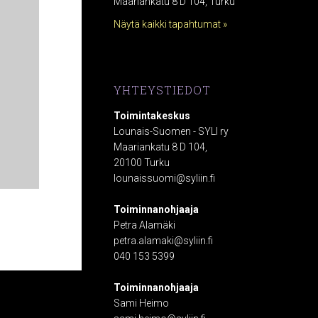
Maariankatu 8 D 104, Turku
Näytä kaikki tapahtumat »
YHTEYSTIEDOT
Toimintakeskus
Lounais-Suomen - SYLI ry
Maariankatu 8 D 104,
20100 Turku
lounaissuomi@syliin.fi
Toiminnanohjaaja
Petra Alamäki
petra.alamaki@syliin.fi
040 153 5399
Toiminnanohjaaja
Sami Heimo