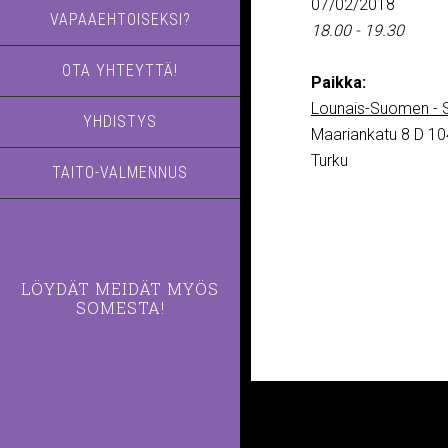
07/02/2018
VAPAAEHTOISEKSI?
18.00 - 19.30
OTA YHTEYTTÄ!
Paikka:
Lounais-Suomen - S
YHDISTYS
Maariankatu 8 D 10
Turku
TAITO-VALMENNUS
LÖYDÄT MEIDÄT MYÖS
SOMESTA!