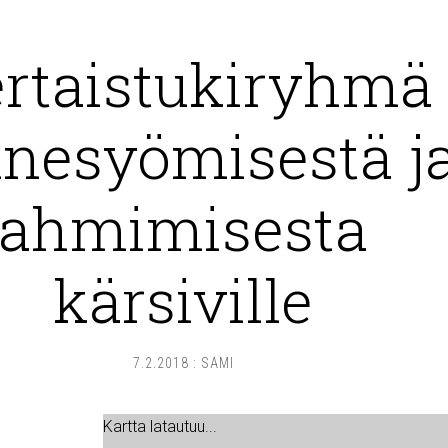
rtaistukiryhmä
nesyömisestä j
ahmimisesta
kärsiville
7.2.2018
:
SAMI
Kartta latautuu...