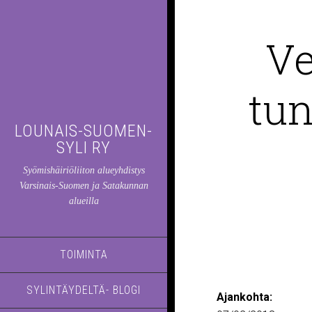
Ve
tun
LOUNAIS-SUOMEN-
SYLI RY
Syömishäiriöliiton alueyhdistys
Varsinais-Suomen ja Satakunnan
alueilla
TOIMINTA
SYLINTÄYDELTÄ- BLOGI
Ajankohta: