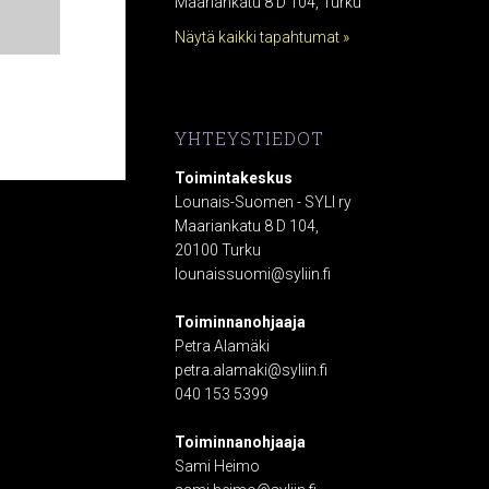
Maariankatu 8 D 104, Turku
Näytä kaikki tapahtumat »
YHTEYSTIEDOT
Toimintakeskus
Lounais-Suomen - SYLI ry
Maariankatu 8 D 104,
20100 Turku
lounaissuomi@syliin.fi
Toiminnanohjaaja
Petra Alamäki
petra.alamaki@syliin.fi
040 153 5399
Toiminnanohjaaja
Sami Heimo