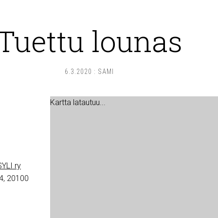
Tuettu lounas
6.3.2020
:
SAMI
Kartta latautuu...
YLI ry
4, 20100