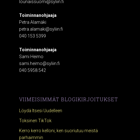
lounaissuomi@syliin.fi
Toiminnanohjaaja
Petra Alamäki
petra.alamaki@syliin.fi
040 153 5399
Toiminnanohjaaja
Sami Heimo
sami.heimo@syliin.fi
040 5958 542
VIIMEISIMMÄT BLOGIKIRJOITUKSET
Löydä Itsesi Uudelleen
Toksinen TikTok
Kerro kerro kelloni, ken suoriutuu meistä
parhaimmin