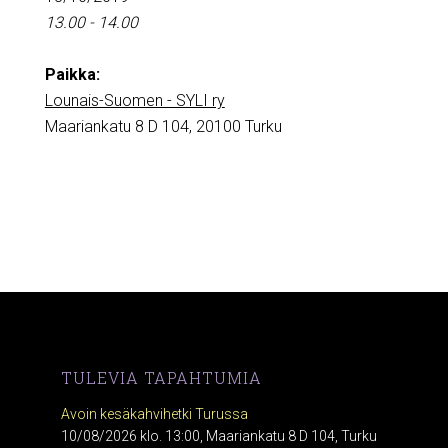
13.00 - 14.00
Paikka:
Lounais-Suomen - SYLI ry
Maariankatu 8 D 104, 20100 Turku
TULEVIA TAPAHTUMIA
Avoin kesäkahvihetki Turussa
10/08/2026 klo. 13:00, Maariankatu 8 D 104, Turku