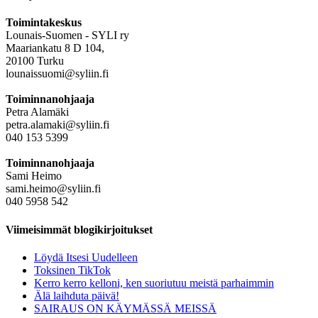
Toimintakeskus
Lounais-Suomen - SYLI ry
Maariankatu 8 D 104,
20100 Turku
lounaissuomi@syliin.fi
Toiminnanohjaaja
Petra Alamäki
petra.alamaki@syliin.fi
040 153 5399
Toiminnanohjaaja
Sami Heimo
sami.heimo@syliin.fi
040 5958 542
Viimeisimmät blogikirjoitukset
Löydä Itsesi Uudelleen
Toksinen TikTok
Kerro kerro kelloni, ken suoriutuu meistä parhaimmin
Älä laihduta päivä!
SAIRAUS ON KÄYMÄSSÄ MEISSÄ