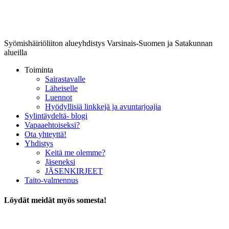
Lounais-Suomen-SYLI ry
Syömishäiriöliiton alueyhdistys Varsinais-Suomen ja Satakunnan
alueilla
Toiminta
Sairastavalle
Läheiselle
Luennot
Hyödyllisiä linkkejä ja avuntarjoajia
Sylintäydeltä- blogi
Vapaaehtoiseksi?
Ota yhteyttä!
Yhdistys
Keitä me olemme?
Jäseneksi
JÄSENKIRJEET
Taito-valmennus
Löydät meidät myös somesta!