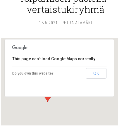
vertaistukiryhmä
18.5.2021
:
PETRA ALAMÄKI
This page can't load Google Maps correctly.
Lounais-Suomen – SYLI ry
OK
Do you own this website?
Maariankatu 8 D 104 - Turku
Tapahtumat