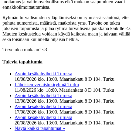
luottamus ja vaitiolovelvollisuus eikä mukaan saapuminen vaadi
ennakkoilmoittautumista.
Ryhmän turvallisuuden ylläpitämiseksi on ryhmässä sääntönä, ettei
puhuta numeroista, määristä, matkoista yms. Tavoite on tukea
jokaisen toipumista ja pitää ryhmä turvallisena paikkana kaikille <3
Muuten keskustelua voidaan käydä kaikesta maan ja taivaan välillä
sekä toisinaan kuunnella hiljaisia hetkiä.
Tervetuloa mukaan! <3
Tulevia tapahtumia
Avoin kesäkahvihetki Turussa
10/08/2026 klo. 13:00, Maariankatu 8 D 104, Turku
Läheisten vertaistukiryhmä Turku
11/08/2026 klo. 18:00, Maariankatu 8 D 104, Turku
Avoin kesäkahvihetki Turussa
13/08/2026 klo. 13:00, Maariankatu 8 D 104, Turku
Avoin kesäkahvihetki Turussa
17/08/2026 klo. 13:00, Maariankatu 8 D 104, Turku
Avoin kesäkahvihetki Turussa
20/08/2026 klo. 13:00, Maariankatu 8 D 104, Turku
Näytä kaikki tapahtumat »