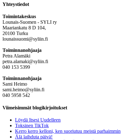
Yhteystiedot
Toimintakeskus
Lounais-Suomen - SYLI ry
Maariankatu 8 D 104,
20100 Turku
lounaissuomi@syliin.fi
Toiminnanohjaaja
Petra Alamäki
petra.alamaki@syliin.fi
040 153 5399
Toiminnanohjaaja
Sami Heimo
sami.heimo@syliin.fi
040 5958 542
Viimeisimmät blogikirjoitukset
Löydä Itsesi Uudelleen
Toksinen TikTok
Kerro kerro kelloni, ken suoriutuu meistä parhaimmin
Älä laihduta päivä!