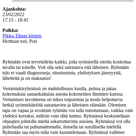
Ajankohta:
23/02/2022
17.15 - 18.45
Paikka:
Pikku-Tiinan kirppis
Herttuan tori, Pori
Ryhmään ovat tervetulleita kaikki, joita syömisellä oireilu koskettaa
tavalla tai toiselle. Voit olla sekä sairastava että läheinen. Ryhmään
tulo ei vaadi diagnooseja, sitoutumista, yhdistyksen jäsenyyttä,
lähetteitä ja on maksuton!
Vertaistukiryhmässä on mahdollisuus kuulla, puhua ja jakaa
kokemuksia samankaltaisia asioita kokeneiden ihmisten kanssa.
Vertaistuen tavoitteena on tukea toipumista ja tuoda helpottavia
hetkiä syömishäiriötä sairastavien ja läheisten elämään. Olemisen
tapa on vapaa ja avoimiin ryhmiin voi tulla tutustumaan, vaikka vain
yhdeksi kerraksi, milloin vain siltä tuntuu. Ryhmässä keskustellaan
ohjaajien johdolla mieltä askarruttavista asioista. Ryhmässä voi olla
puheliaalla tai puhumattomalla, iloisella tai surullisella mielellä.
Ryhmään saa myös tulla vain kuuntelemaan. Ryhmässä vallitsee