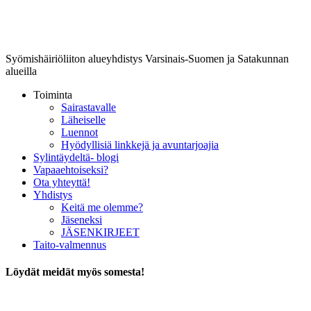
Lounais-Suomen-SYLI ry
Syömishäiriöliiton alueyhdistys Varsinais-Suomen ja Satakunnan
alueilla
Toiminta
Sairastavalle
Läheiselle
Luennot
Hyödyllisiä linkkejä ja avuntarjoajia
Sylintäydeltä- blogi
Vapaaehtoiseksi?
Ota yhteyttä!
Yhdistys
Keitä me olemme?
Jäseneksi
JÄSENKIRJEET
Taito-valmennus
Löydät meidät myös somesta!