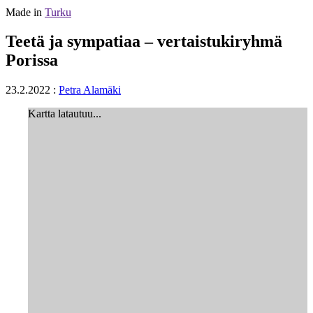
Made in
Turku
Teetä ja sympatiaa – vertaistukiryhmä
Porissa
23.2.2022
:
Petra Alamäki
Kartta latautuu...