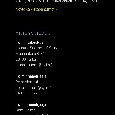
20/08/2026 klo. 13:00, Maariankatu 8 D 104, Turku
Näytä kaikki tapahtumat »
YHTEYSTIEDOT
Toimintakeskus
Lounais-Suomen - SYLI ry
Maariankatu 8 D 104,
20100 Turku
lounaissuomi@syliin.fi
Toiminnanohjaaja
Petra Alamäki
petra.alamaki@syliin.fi
040 153 5399
Toiminnanohjaaja
Sami Heimo