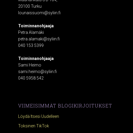
20100 Turku
lounaissuomi@syliin.fi
Toiminnanohjaaja
Petra Alamäki
petra.alamaki@syliin.fi
040 153 5399
Toiminnanohjaaja
Sami Heimo
sami.heimo@syliin.fi
040 5958 542
VIIMEISIMMÄT BLOGIKIRJOITUKSET
Löydä Itsesi Uudelleen
Toksinen TikTok