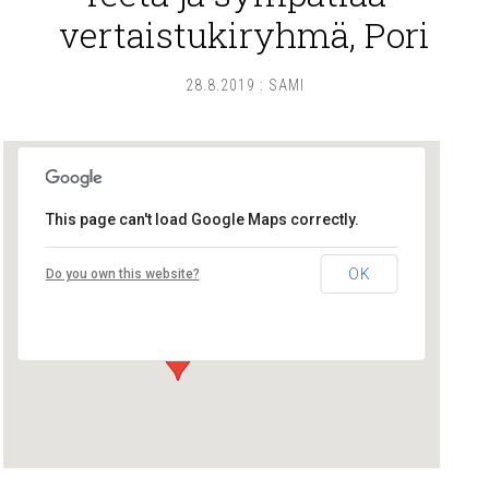
vertaistukiryhmä, Pori
28.8.2019
:
SAMI
This page can't load Google Maps correctly.
Pikku-Tiinan kirppis
OK
Do you own this website?
Herttuan tori - Pori
Tapahtumat