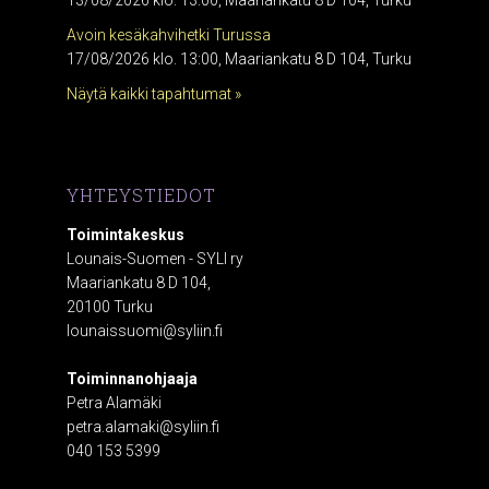
13/08/2026 klo. 13:00, Maariankatu 8 D 104, Turku
Avoin kesäkahvihetki Turussa
17/08/2026 klo. 13:00, Maariankatu 8 D 104, Turku
Näytä kaikki tapahtumat »
YHTEYSTIEDOT
Toimintakeskus
Lounais-Suomen - SYLI ry
Maariankatu 8 D 104,
20100 Turku
lounaissuomi@syliin.fi
Toiminnanohjaaja
Petra Alamäki
petra.alamaki@syliin.fi
040 153 5399