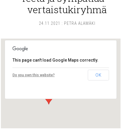
vertaistukiryhmä
24.11.2021
:
PETRA ALAMÄKI
This page can't load Google Maps correctly.
Pikku-Tiinan kirppis
OK
Do you own this website?
Herttuan tori - Pori
Tapahtumat