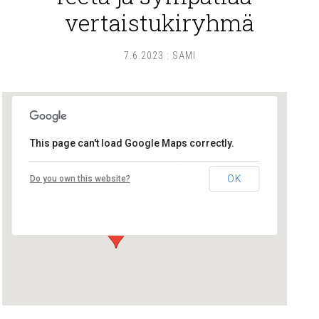
vertaistukiryhmä
7.6.2023
:
SAMI
This page can't load Google Maps correctly.
Pikku-Tiinan kirppis
OK
Do you own this website?
Herttuan tori - Pori
Tapahtumat