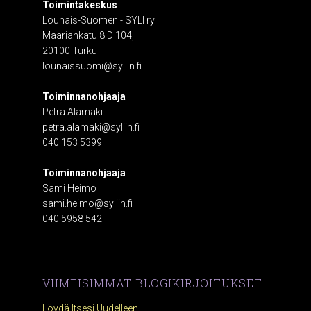
Toimintakeskus
Lounais-Suomen - SYLI ry
Maariankatu 8 D 104,
20100 Turku
lounaissuomi@syliin.fi
Toiminnanohjaaja
Petra Alamäki
petra.alamaki@syliin.fi
040 153 5399
Toiminnanohjaaja
Sami Heimo
sami.heimo@syliin.fi
040 5958 542
VIIMEISIMMÄT BLOGIKIRJOITUKSET
Löydä Itsesi Uudelleen