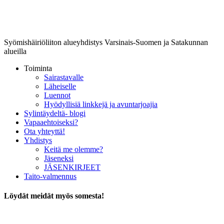
Lounais-Suomen-SYLI ry
Syömishäiriöliiton alueyhdistys Varsinais-Suomen ja Satakunnan
alueilla
Toiminta
Sairastavalle
Läheiselle
Luennot
Hyödyllisiä linkkejä ja avuntarjoajia
Sylintäydeltä- blogi
Vapaaehtoiseksi?
Ota yhteyttä!
Yhdistys
Keitä me olemme?
Jäseneksi
JÄSENKIRJEET
Taito-valmennus
Löydät meidät myös somesta!