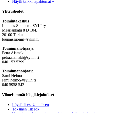
Näytä kaikki tapahtumat »
Yhteystiedot
Toimintakeskus
Lounais-Suomen - SYLI ry
Maariankatu 8 D 104,
20100 Turku
lounaissuomi@syliin.fi
Toiminnanohjaaja
Petra Alamäki
petra.alamaki@syliin.fi
040 153 5399
Toiminnanohjaaja
Sami Heimo
sami.heimo@syliin.fi
040 5958 542
Viimeisimmät blogikirjoitukset
Löydä Itsesi Uudelleen
Toksinen TikTok