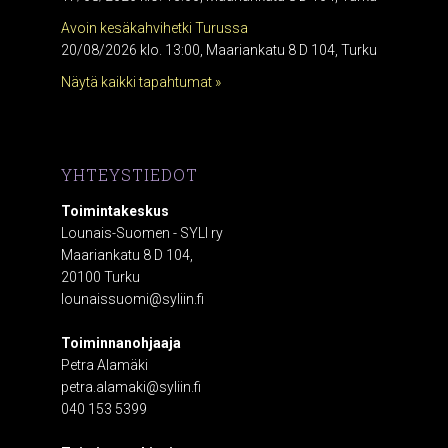
Avoin kesäkahvihetki Turussa
20/08/2026 klo. 13:00, Maariankatu 8 D 104, Turku
Näytä kaikki tapahtumat »
YHTEYSTIEDOT
Toimintakeskus
Lounais-Suomen - SYLI ry
Maariankatu 8 D 104,
20100 Turku
lounaissuomi@syliin.fi
Toiminnanohjaaja
Petra Alamäki
petra.alamaki@syliin.fi
040 153 5399