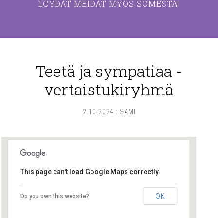
LÖYDÄT MEIDÄT MYÖS SOMESTA!
Teetä ja sympatiaa -
vertaistukiryhmä
2.10.2024
:
SAMI
This page can't load Google Maps correctly.
Pikku-Tiinan kirppis
OK
Do you own this website?
Herttuan tori - Pori
Tapahtumat