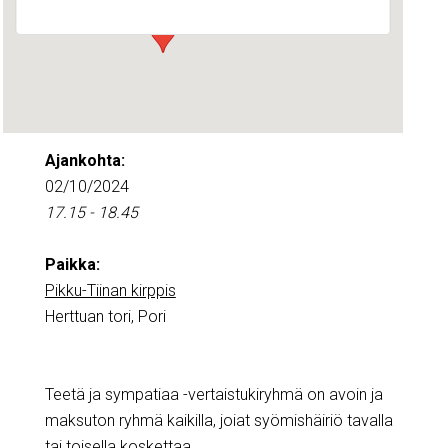
Ajankohta:
02/10/2024
17.15 - 18.45
Paikka:
Pikku-Tiinan kirppis
Herttuan tori, Pori
Teetä ja sympatiaa -vertaistukiryhmä on avoin ja
maksuton ryhmä kaikilla, joiat syömishäiriö tavalla
tai toisella koskettaa.