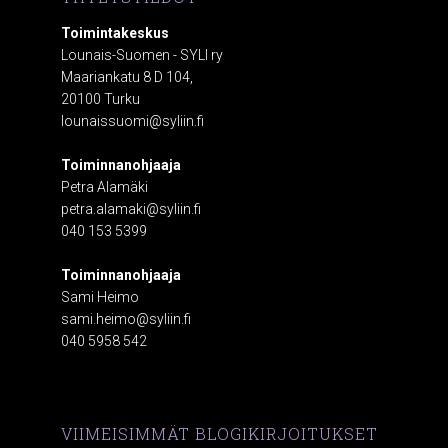
Toimintakeskus
Lounais-Suomen - SYLI ry
Maariankatu 8 D 104,
20100 Turku
lounaissuomi@syliin.fi
Toiminnanohjaaja
Petra Alamäki
petra.alamaki@syliin.fi
040 153 5399
Toiminnanohjaaja
Sami Heimo
sami.heimo@syliin.fi
040 5958 542
VIIMEISIMMÄT BLOGIKIRJOITUKSET