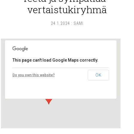
vertaistukiryhmä
24.1.2024
:
SAMI
This page can't load Google Maps correctly.
Pikku-Tiinan kirppis
OK
Do you own this website?
Herttuan tori - Pori
Tapahtumat