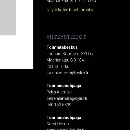
Maariankatu 8 D 104, Turku
Näytä kaikki tapahtumat »
YHTEYSTIEDOT
Toimintakeskus
Lounais-Suomen - SYLI ry
Maariankatu 8 D 104,
20100 Turku
lounaissuomi@syliin.fi
Toiminnanohjaaja
Petra Alamäki
petra.alamaki@syliin.fi
040 153 5399
Toiminnanohjaaja
Sami Heimo