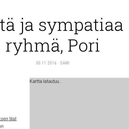
tä ja sympatiaa 
ryhmä, Pori
30.11.2016
:
SAMI
Kartta latautuu...
sen tilat
ri