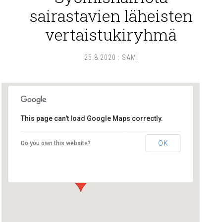
sairastavien läheisten
vertaistukiryhmä
25.8.2020
:
SAMI
This page can't load Google Maps correctly.
Lounais-Suomen – SYLI ry
OK
Do you own this website?
Maariankatu 8 D 104 - Turku
Tapahtumat