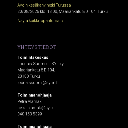
Avoin kesäkahvihetki Turussa
20/08/2026 klo. 13:00, Maariankatu 8 D 104, Turku
Näytä kaikki tapahtumat »
YHTEYSTIEDOT
Toimintakeskus
Lounais-Suomen - SYLI ry
Maariankatu 8 D 104,
20100 Turku
lounaissuomi@syliin.fi
Toiminnanohjaaja
Petra Alamäki
petra.alamaki@syliin.fi
040 153 5399
Toiminnanohjaaja