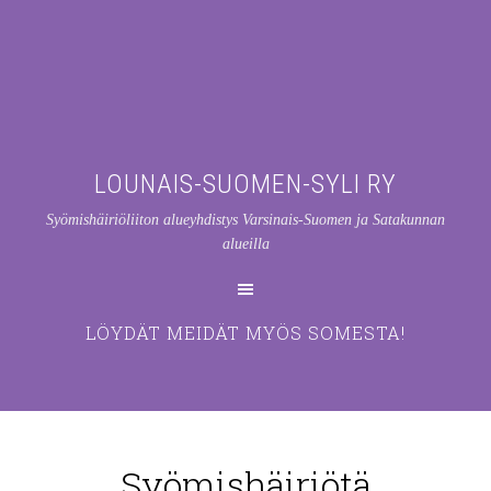
LOUNAIS-SUOMEN-SYLI RY
Syömishäiriöliiton alueyhdistys Varsinais-Suomen ja Satakunnan
alueilla
LÖYDÄT MEIDÄT MYÖS SOMESTA!
Syömishäiriötä