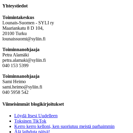
Yhteystiedot
Toimintakeskus
Lounais-Suomen - SYLI ry
Maariankatu 8 D 104,
20100 Turku
lounaissuomi@syliin.fi
Toiminnanohjaaja
Petra Alamäki
petra.alamaki@syliin.fi
040 153 5399
Toiminnanohjaaja
Sami Heimo
sami.heimo@syliin.fi
040 5958 542
Viimeisimmät blogikirjoitukset
Löydä Itsesi Uudelleen
Toksinen TikTok
Kerro kerro kelloni, ken suoriutuu meistä parhaimmin
Älä laihduta päivä!