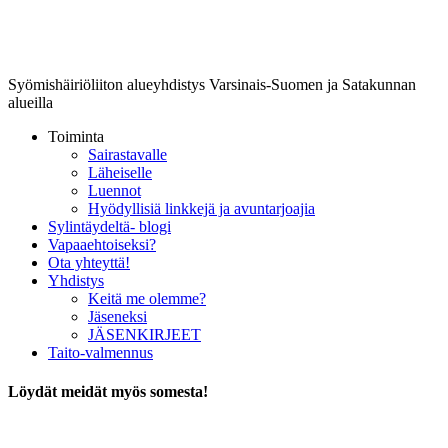
Lounais-Suomen-SYLI ry
Syömishäiriöliiton alueyhdistys Varsinais-Suomen ja Satakunnan
alueilla
Toiminta
Sairastavalle
Läheiselle
Luennot
Hyödyllisiä linkkejä ja avuntarjoajia
Sylintäydeltä- blogi
Vapaaehtoiseksi?
Ota yhteyttä!
Yhdistys
Keitä me olemme?
Jäseneksi
JÄSENKIRJEET
Taito-valmennus
Löydät meidät myös somesta!