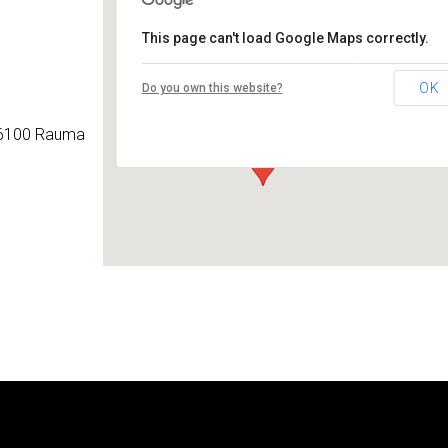
This page can't load Google Maps correctly.
Nuorisotakuutalo
OK
Do you own this website?
Savilankatu 10 B - Rauma
Tapahtumat
 26100 Rauma