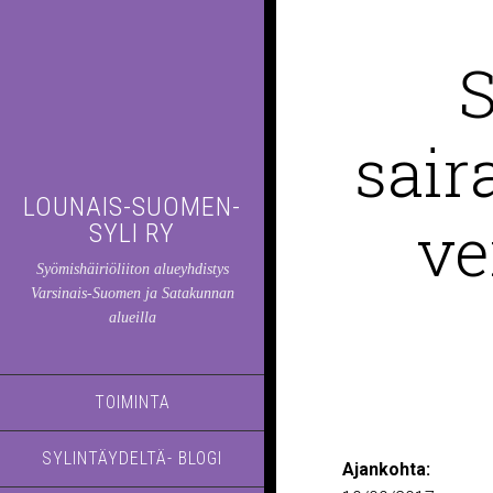
S
sair
LOUNAIS-SUOMEN-
ve
SYLI RY
Syömishäiriöliiton alueyhdistys
Varsinais-Suomen ja Satakunnan
alueilla
TOIMINTA
SYLINTÄYDELTÄ- BLOGI
Ajankohta: