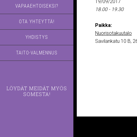
19/09/2017
VAPAAEHTOISEKSI?
18.00 - 19.30
OTA YHTEYTTÄ!
Paikka:
Nuorisotakuutalo
YHDISTYS
Savilankatu 10 B,
TAITO-VALMENNUS
LÖYDÄT MEIDÄT MYÖS
SOMESTA!