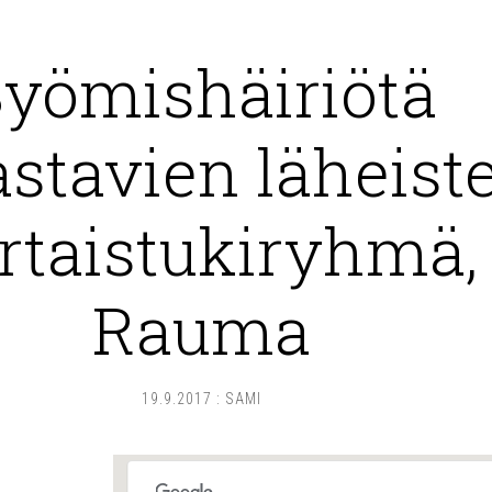
yömishäiriötä
astavien läheist
rtaistukiryhmä,
Rauma
19.9.2017
:
SAMI