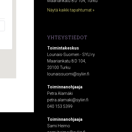
Maariankatu 8 D 104, Turku
Näytä kaikki tapahtumat »
YHTEYSTIEDOT
Toimintakeskus
Lounais-Suomen - SYLI ry
Maariankatu 8 D 104,
20100 Turku
lounaissuomi@syliin.fi
Toiminnanohjaaja
Petra Alamäki
petra.alamaki@syliin.fi
040 153 5399
Toiminnanohjaaja
Sami Heimo