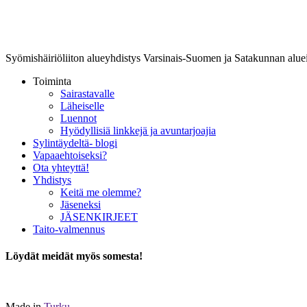
Lounais-Suomen-SYLI ry
Syömishäiriöliiton alueyhdistys Varsinais-Suomen ja Satakunnan aluei
Toiminta
Sairastavalle
Läheiselle
Luennot
Hyödyllisiä linkkejä ja avuntarjoajia
Sylintäydeltä- blogi
Vapaaehtoiseksi?
Ota yhteyttä!
Yhdistys
Keitä me olemme?
Jäseneksi
JÄSENKIRJEET
Taito-valmennus
Löydät meidät myös somesta!
Made in
Turku