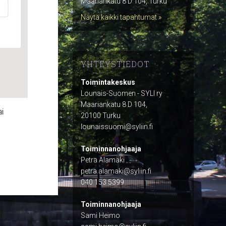
Maariankatu 8 D 104, Turku
Näytä kaikki tapahtumat »
YHTEYSTIEDOT
Toimintakeskus
Lounais-Suomen - SYLI ry
Maariankatu 8 D 104,
ai
20100 Turku
lounaissuomi@syliin.fi
Toiminnanohjaaja
Petra Alamäki
petra.alamaki@syliin.fi
040 153 5399
Toiminnanohjaaja
Sami Heimo