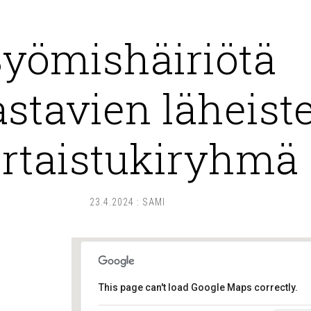
yömishäiriötä
astavien läheist
rtaistukiryhmä
23.4.2024
:
SAMI
This page can't load Google Maps correctly.