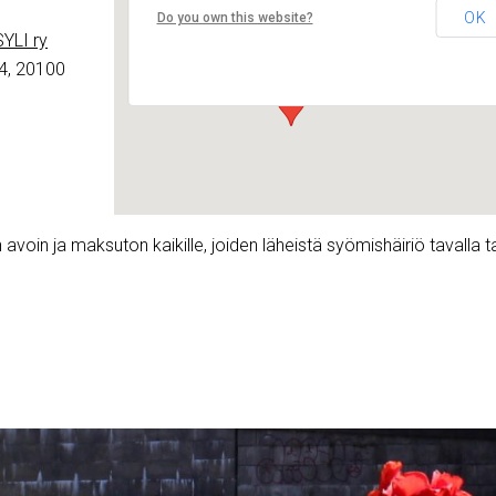
Lounais-Suomen – SYLI ry
OK
Do you own this website?
Maariankatu 8 D 104 - Turku
YLI ry
Tapahtumat
4, 20100
avoin ja maksuton kaikille, joiden läheistä syömishäiriö tavalla t