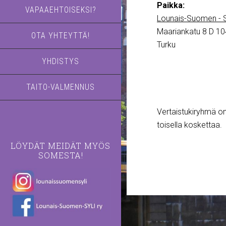
Paikka:
VAPAAEHTOISEKSI?
Lounais-Suomen - S
Maariankatu 8 D 10
OTA YHTEYTTÄ!
Turku
YHDISTYS
TAITO-VALMENNUS
Vertaistukiryhmä on 
toisella koskettaa.
LÖYDÄT MEIDÄT MYÖS
SOMESTA!