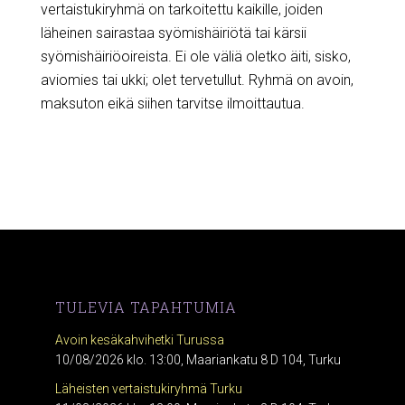
vertaistukiryhmä on tarkoitettu kaikille, joiden
läheinen sairastaa syömishäiriötä tai kärsii
syömishäiriöoireista. Ei ole väliä oletko äiti, sisko,
aviomies tai ukki; olet tervetullut. Ryhmä on avoin,
maksuton eikä siihen tarvitse ilmoittautua.
TULEVIA TAPAHTUMIA
Avoin kesäkahvihetki Turussa
10/08/2026 klo. 13:00, Maariankatu 8 D 104, Turku
Läheisten vertaistukiryhmä Turku