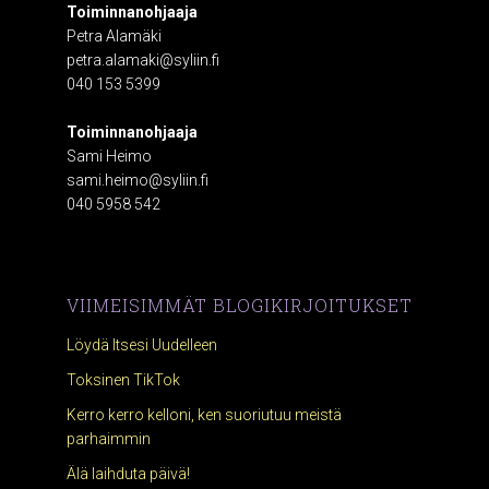
Toiminnanohjaaja
Petra Alamäki
petra.alamaki@syliin.fi
040 153 5399
Toiminnanohjaaja
Sami Heimo
sami.heimo@syliin.fi
040 5958 542
VIIMEISIMMÄT BLOGIKIRJOITUKSET
Löydä Itsesi Uudelleen
Toksinen TikTok
Kerro kerro kelloni, ken suoriutuu meistä
parhaimmin
Älä laihduta päivä!