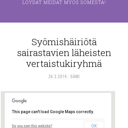
LÖYDÄT MEIDÄT MYÖS SOMESTA!
Syömishäiriötä
sairastavien läheisten
vertaistukiryhmä
26.2.2019
:
SAMI
This page can't load Google Maps correctly.
Lounais-Suomen – SYLI ry
OK
Do you own this website?