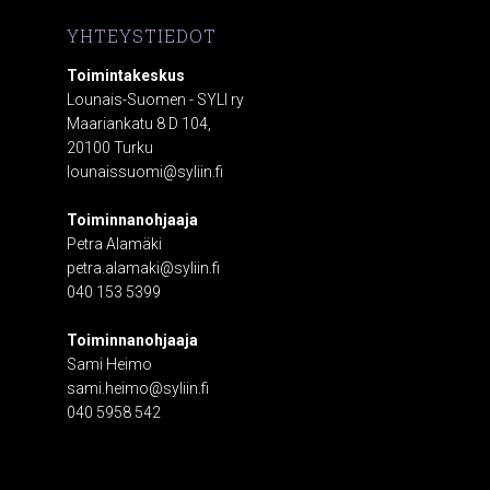
YHTEYSTIEDOT
Toimintakeskus
Lounais-Suomen - SYLI ry
Maariankatu 8 D 104,
20100 Turku
lounaissuomi@syliin.fi
Toiminnanohjaaja
Petra Alamäki
petra.alamaki@syliin.fi
040 153 5399
Toiminnanohjaaja
Sami Heimo
sami.heimo@syliin.fi
040 5958 542