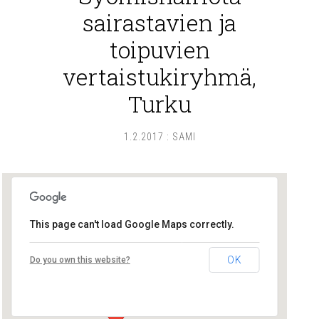
sairastavien ja
toipuvien
vertaistukiryhmä,
Turku
1.2.2017
:
SAMI
This page can't load Google Maps correctly.
Lounais-Suomen – SYLI ry
OK
Do you own this website?
Maariankatu 8 D 104 - Turku
Tapahtumat