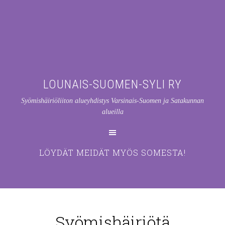
LOUNAIS-SUOMEN-SYLI RY
Syömishäiriöliiton alueyhdistys Varsinais-Suomen ja Satakunnan
alueilla
LÖYDÄT MEIDÄT MYÖS SOMESTA!
Syömishäiriötä