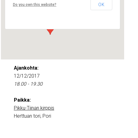
Pikku-Tiinan kirppis
OK
Do you own this website?
Herttuan tori - Pori
Tapahtumat
Ajankohta:
12/12/2017
18.00 - 19.30
Paikka:
Pikku-Tiinan kirppis
Herttuan tori, Pori