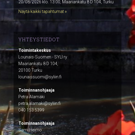
20/08/2026 klo. 13:00, Maariankatu 8 D 104, Turku
Näytä kaikki tapahtumat »
YHTEYSTIEDOT
Toimintakeskus
Lounais-Suomen - SYLI ry
Maariankatu 8 D 104,
20100 Turku
lounaissuomi@syliin.fi
Toiminnanohjaaja
Petra Alamäki
petra.alamaki@syliin.fi
040 153 5399
Toiminnanohjaaja
Sami Heimo