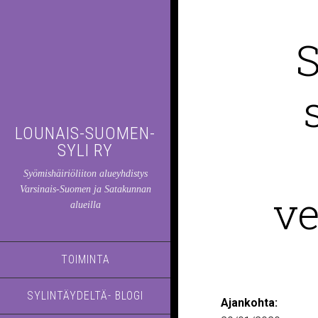
S
LOUNAIS-SUOMEN-
SYLI RY
Syömishäiriöliiton alueyhdistys
Varsinais-Suomen ja Satakunnan
ve
alueilla
TOIMINTA
SYLINTÄYDELTÄ- BLOGI
Ajankohta: