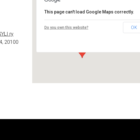
This page can't load Google Maps correctly.
Lounais-Suomen – SYLI ry
OK
Do you own this website?
Maariankatu 8 D 104 - Turku
YLI ry
Tapahtumat
4, 20100