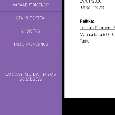
29/01/2020
VAPAAEHTOISEKSI?
18.00 - 19.30
OTA YHTEYTTÄ!
Paikka:
Lounais-Suomen - S
YHDISTYS
Maariankatu 8 D 10
Turku
TAITO-VALMENNUS
LÖYDÄT MEIDÄT MYÖS
SOMESTA!