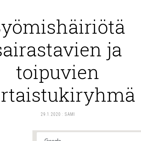
yömishäiriötä
sairastavien ja
toipuvien
rtaistukiryhmä
29.1.2020
:
SAMI