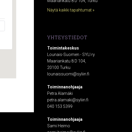
Maariankatu 8 D 104, Turku
Näytä kaikki tapahtumat »
YHTEYSTIEDOT
Toimintakeskus
Lounais-Suomen - SYLI ry
Maariankatu 8 D 104,
20100 Turku
lounaissuomi@syliin.fi
Toiminnanohjaaja
Petra Alamäki
petra.alamaki@syliin.fi
040 153 5399
Toiminnanohjaaja
Sami Heimo