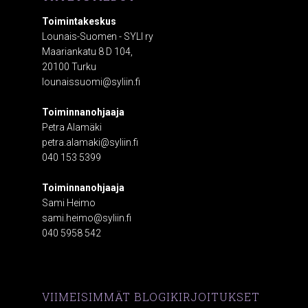
Toimintakeskus
Lounais-Suomen - SYLI ry
Maariankatu 8 D 104,
20100 Turku
lounaissuomi@syliin.fi
Toiminnanohjaaja
Petra Alamäki
petra.alamaki@syliin.fi
040 153 5399
Toiminnanohjaaja
Sami Heimo
sami.heimo@syliin.fi
040 5958 542
VIIMEISIMMÄT BLOGIKIRJOITUKSET