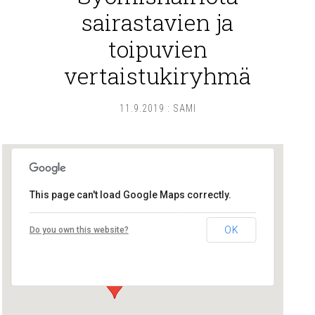
sairastavien ja
toipuvien
vertaistukiryhmä
11.9.2019
:
SAMI
This page can't load Google Maps correctly.
Lounais-Suomen – SYLI ry
OK
Do you own this website?
Maariankatu 8 D 104 - Turku
Tapahtumat