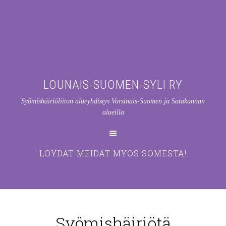
LOUNAIS-SUOMEN-SYLI RY
Syömishäiriöliiton alueyhdistys Varsinais-Suomen ja Satakunnan
alueilla
LÖYDÄT MEIDÄT MYÖS SOMESTA!
Syömishäiriötä