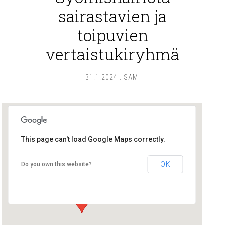
sairastavien ja
toipuvien
vertaistukiryhmä
31.1.2024
:
SAMI
This page can't load Google Maps correctly.
Lounais-Suomen – SYLI ry
OK
Do you own this website?
Maariankatu 8 D 104 - Turku
Tapahtumat