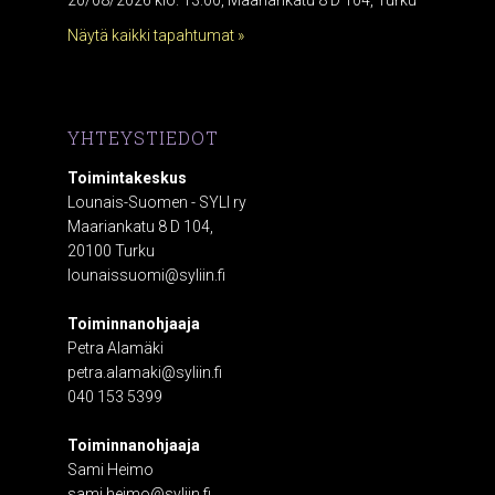
20/08/2026 klo. 13:00, Maariankatu 8 D 104, Turku
Näytä kaikki tapahtumat »
YHTEYSTIEDOT
Toimintakeskus
Lounais-Suomen - SYLI ry
Maariankatu 8 D 104,
20100 Turku
lounaissuomi@syliin.fi
Toiminnanohjaaja
Petra Alamäki
petra.alamaki@syliin.fi
040 153 5399
Toiminnanohjaaja
Sami Heimo
sami.heimo@syliin.fi