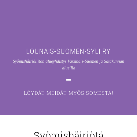
LOUNAIS-SUOMEN-SYLI RY
Syömishäiriöliiton alueyhdistys Varsinais-Suomen ja Satakunnan
alueilla
LÖYDÄT MEIDÄT MYÖS SOMESTA!
Syömishäiriötä