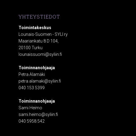
YHTEYSTIEDOT
Toimintakeskus
Lounais-Suomen - SYLI ry
Maariankatu 8 D 104,
20100 Turku
lounaissuomi@syliin.fi
Toiminnanohjaaja
Petra Alamäki
petra.alamaki@syliin.fi
040 153 5399
Toiminnanohjaaja
Sami Heimo
sami.heimo@syliin.fi
040 5958 542