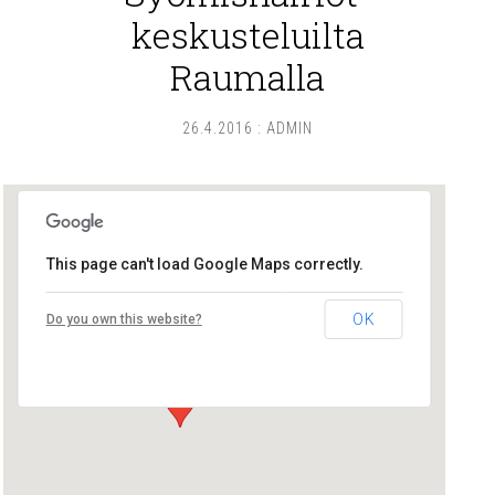
keskusteluilta
Raumalla
26.4.2016
:
ADMIN
This page can't load Google Maps correctly.
Rauman kaupunginkirjaston luentotila
OK
Do you own this website?
Alfredinkatu 1 - Rauma
Tapahtumat